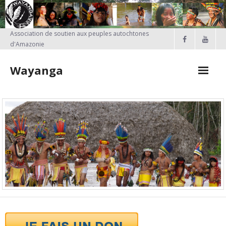
Skip
to
content
Association de soutien aux peuples autochtones
d'Amazonie
Wayanga
FAIRE UN DON
Qui sommes-nous?
Nos projets
- PROJETS EN COURS
- Projet Kayapo
- Actions réalisées en France