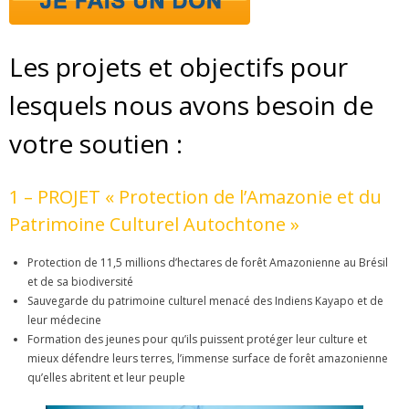
Emilie BARRUCAND
ETRE UN PARTENAIRE
Les projets et objectifs pour
REJOIGNEZ-NOUS !
lesquels nous avons besoin de
VIDEOS et MEDIAS
votre soutien :
1 – PROJET « Protection de l’Amazonie et du
Patrimoine Culturel Autochtone »
Protection de 11,5 millions d’hectares de forêt Amazonienne au Brésil
et de sa biodiversité
Sauvegarde du patrimoine culturel menacé des Indiens Kayapo et de
leur médecine
Formation des jeunes pour qu’ils puissent protéger leur culture et
mieux défendre leurs terres, l’immense surface de forêt amazonienne
qu’elles abritent et leur peuple