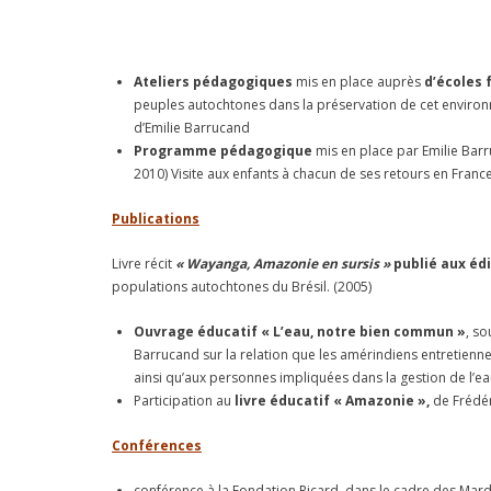
Ateliers pédagogiques
mis en place auprès
d’écoles 
peuples autochtones dans la préservation de cet environne
d’Emilie Barrucand
Programme pédagogique
mis en place par Emilie Barr
2010) Visite aux enfants à chacun de ses retours en France
Publications
Livre récit
« Wayanga, Amazonie en sursis »
publié aux éd
populations autochtones du Brésil. (2005)
Ouvrage éducatif « L’eau, notre bien commun »
, so
Barrucand sur la relation que les amérindiens entretienne
ainsi qu’aux personnes impliquées dans la gestion de l’ea
Participation au
livre éducatif « Amazonie »
,
de Frédé
Conférences
conférence à la Fondation Ricard, dans le cadre des Mard