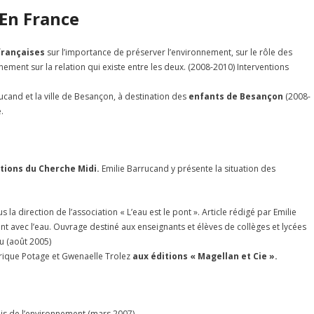
En France
françaises
sur l’importance de préserver l’environnement, sur le rôle des
ment sur la relation qui existe entre les deux. (2008-2010) Interventions
ucand et la ville de Besançon, à destination des
enfants de Besançon
(2008-
.
itions du Cherche Midi.
Emilie Barrucand y présente la situation des
us la direction de l’association « L’eau est le pont ». Article rédigé par Emilie
nt avec l’eau. Ouvrage destiné aux enseignants et élèves de collèges et lycées
u (août 2005)
rique Potage et Gwenaelle Trolez
aux éditions « Magellan et Cie »
.
is de l’environnement (mars 2007),