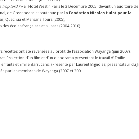
a trop tard ? »
à l’Hôtel Westin Paris le 3 Décembre 2005, devant un auditoire de
ional, de Greenpeace et soutenue par
la Fondation Nicolas Hulot
pour la
a Car, Quechua et Marsans Tours (2005),
 des écoles françaises et suisses (2004-2010).
 recettes ont été reversées au profit de l’association Wayanga (juin 2007),
. Projection d’un film et d’un diaporama présentant le travail d’ Emilie
 enfants et Emilie Barrucand. (Présenté par Laurent Bignolas, présentateur du J
isés par les membres de Wayanga (2007 et 200