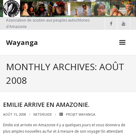
Skip
to
content
Association de soutien aux peuples autochtones
d'Amazonie
Wayanga
FAIRE UN DON
MONTHLY ARCHIVES: AOÛT
Qui sommes-nous?
2008
Nos projets
- PROJETS EN COURS
EMILIE ARRIVE EN AMAZONIE.
- Projet Kayapo
AOÛT 15, 2008
NETDRUIDE
PROJET WAYANGA
Emilie est arrivée en Amazonie il y a quelques jours et vous donnera de
- Actions réalisées en France
plus amples nouvelles au fur et à mesure de son voyage! En attendant