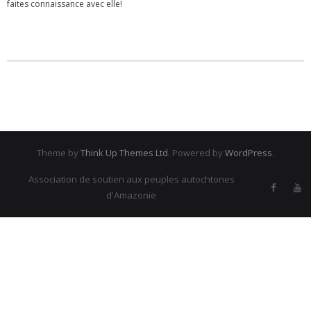
faites connaissance avec elle!
Emilie BARRUCAND
ETRE UN PARTENAIRE
REJOIGNEZ-NOUS !
VIDEOS et MEDIAS
Theme by
Think Up Themes Ltd
. Powered by
WordPress
.
Association de soutien aux peuples autochtones
d'Amazonie