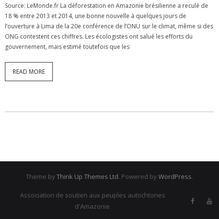
Source: LeMonde.fr La déforestation en Amazonie brésilienne a reculé de
18 % entre 2013 et 2014, une bonne nouvelle à quelques jours de
l’ouverture à Lima de la 20e conférence de l’ONU sur le climat, même si des
ONG contestent ces chiffres. Les écologistes ont salué les efforts du
gouvernement, mais estimé toutefois que les
READ MORE
Theme by
Think Up Themes Ltd
. Powered by
WordPress
.
Association de soutien aux peuples autochtones
d'Amazonie