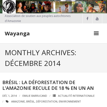
Skip
to
content
Association de soutien aux peuples autochtones
d'Amazonie
Wayanga
MONTHLY ARCHIVES:
DÉCEMBRE 2014
BRÉSIL : LA DÉFORESTATION DE
L’AMAZONIE RECULE DE 18 % EN UN AN
DÉC 1, 2014
EMILIE BARRUCAND
ACTUALITÉ INTERNATIONALE
AMAZONIE
,
BRÉSIL
,
DÉFORESTATION
,
ENVIRONNEMENT