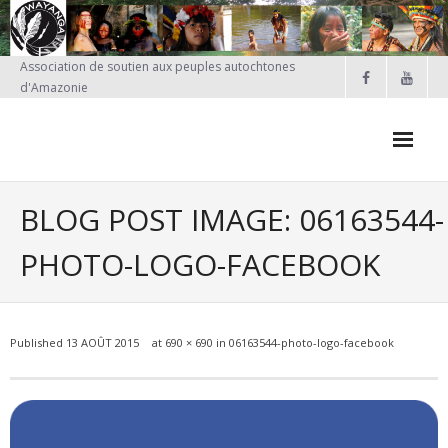
Skip
to
content
Association de soutien aux peuples autochtones
d'Amazonie
FAIRE UN DON
BLOG POST IMAGE: 06163544-
Qui sommes-nous?
PHOTO-LOGO-FACEBOOK
Nos projets
- PROJETS EN COURS
Published
13 AOÛT 2015
at
690 × 690
in
06163544-photo-logo-facebook
- Projet Kayapo
- Actions réalisées en France