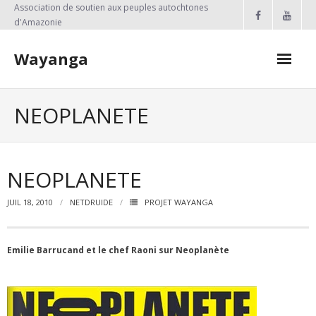
Skip
Association de soutien aux peuples autochtones
to
d'Amazonie
content
Wayanga
FAIRE UN DON
NEOPLANETE
Qui sommes-nous?
Nos projets
NEOPLANETE
- PROJETS EN COURS
JUIL 18, 2010
NETDRUIDE
PROJET WAYANGA
- Projet Kayapo
Emilie Barrucand et le chef Raoni sur Neoplanète
- Actions réalisées en France
Emilie BARRUCAND
ETRE UN PARTENAIRE