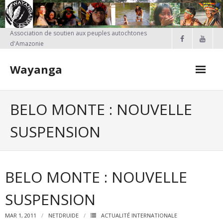
Skip
to
content
Association de soutien aux peuples autochtones
d'Amazonie
Wayanga
FAIRE UN DON
BELO MONTE : NOUVELLE
Qui sommes-nous?
SUSPENSION
Nos projets
- PROJETS EN COURS
BELO MONTE : NOUVELLE
- Projet Kayapo
SUSPENSION
- Actions réalisées en France
MAR 1, 2011
NETDRUIDE
ACTUALITÉ INTERNATIONALE