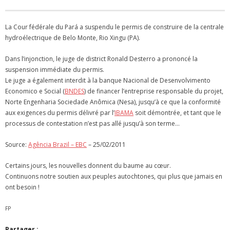
Emilie BARRUCAND
ETRE UN PARTENAIRE
La Cour fédérale du Pará a suspendu le permis de construire de la centrale
hydroélectrique de Belo Monte, Rio Xingu (PA).
REJOIGNEZ-NOUS !
Dans l’injonction, le juge de district Ronald Desterro a prononcé la
VIDEOS et MEDIAS
suspension immédiate du permis.
Le juge a également interdit à la banque Nacional de Desenvolvimento
Economico e Social (
BNDES
) de financer l’entreprise responsable du projet,
Norte Engenharia Sociedade Anômica (Nesa), jusqu’à ce que la conformité
aux exigences du permis délivré par l’
IBAMA
soit démontrée, et tant que le
processus de contestation n’est pas allé jusqu’à son terme…
Source:
Agência Brazil – EBC
– 25/02/2011
Certains jours, les nouvelles donnent du baume au cœur.
Continuons notre soutien aux peuples autochtones, qui plus que jamais en
ont besoin !
FP
Partager :