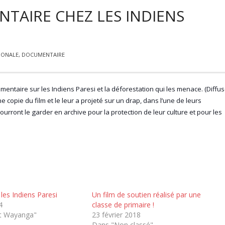
TAIRE CHEZ LES INDIENS
IONALE
,
DOCUMENTAIRE
umentaire sur les Indiens Paresi et la déforestation qui les menace. (Diffu
une copie du film et le leur a projeté sur un drap, dans l’une de leurs
pourront le garder en archive pour la protection de leur culture et pour les
 les Indiens Paresi
Un film de soutien réalisé par une
4
classe de primaire !
t Wayanga"
23 février 2018
Dans "Non classé"