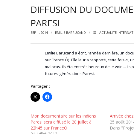
DIFFUSION DU DOCUMEN
PARESI
SEP 1, 2014
EMILIE BARRUCAND
ACTUALITÉ INTERNAT
Emilie Barucand a écrit, l’année dernière, un doc
sur France Ô). Elle leur a rapporté, cette fois-ci, 
malocas. Ils étaient très heureux de le voir…. Ils 
futures générations Paresi.
Partager :
Mon documentaire sur les indiens
Arrivée chez
Paresi sera diffusé le 28 juillet à
25 août 201
22h45 sur FranceO
Dans "Proje
21 juillet 2013