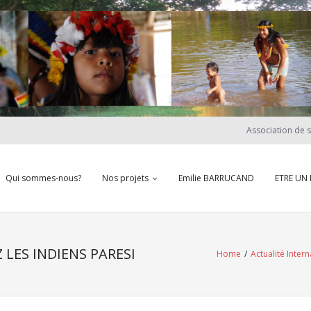
Association de 
Qui sommes-nous?
Nos projets
Emilie BARRUCAND
ETRE UN
LES INDIENS PARESI
Home
/
Actualité Inter