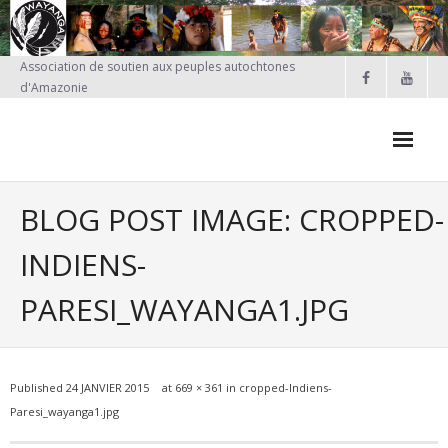
Skip
to
content
Association de soutien aux peuples autochtones
d'Amazonie
FAIRE UN DON
BLOG POST IMAGE: CROPPED-
Qui sommes-nous?
INDIENS-
Nos projets
PARESI_WAYANGA1.JPG
- PROJETS EN COURS
- Projet Kayapo
Published
24 JANVIER 2015
at
669 × 361
in
cropped-Indiens-
- Actions réalisées en France
Paresi_wayanga1.jpg