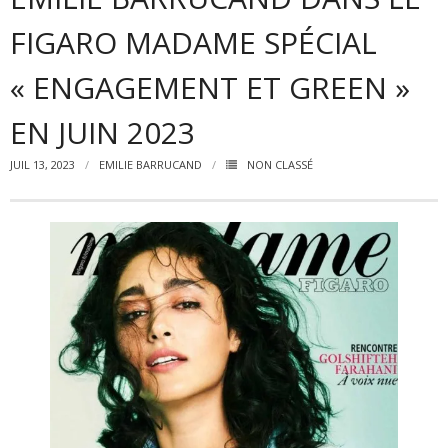
Emilie BARRUCAND
FIGARO MADAME SPÉCIAL
ETRE UN PARTENAIRE
« ENGAGEMENT ET GREEN »
REJOIGNEZ-NOUS !
EN JUIN 2023
VIDEOS et MEDIAS
JUIL 13, 2023
EMILIE BARRUCAND
NON CLASSÉ