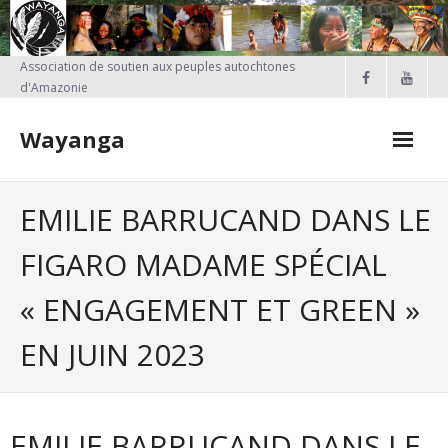
Skip
to
content
Association de soutien aux peuples autochtones
d'Amazonie
Wayanga
FAIRE UN DON
EMILIE BARRUCAND DANS LE
Qui sommes-nous?
FIGARO MADAME SPÉCIAL
Nos projets
« ENGAGEMENT ET GREEN »
- PROJETS EN COURS
EN JUIN 2023
- Projet Kayapo
- Actions réalisées en France
EMILIE BARRUCAND DANS LE